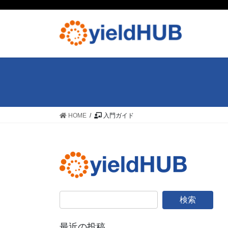
コ
ナ
ン
ビ
テ
ゲ
ン
ー
ツ
シ
へ
ョ
ス
ン
キ
に
ッ
移
プ
動
HOME
入門ガイド
最近の投稿