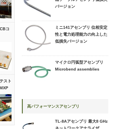
バージョン
ミニ141アセンブリ 位相安定
PCBコ
性と電力処理能力の向上した
低損失バージョン
マイクロ円弧型アセンブリ
Microbend assemblies
置のテスト
MXP
高パフォーマンスアセンブリ
TL-8Aアセンブリ 最大8 GHz
ネットワークアナライザ