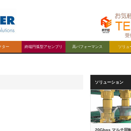
クター
終端円弧型アセンブリ
高パフォーマンス
ソリュ
ctors
ソリューション
20Gbps マルチ同