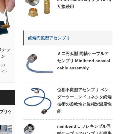
互接続用
終端円弧型アセンブリ
sスナッ
ミニ円弧型 同軸ケーブルア
ョン
センブリ Minibend coaxial
 80
cable assembly
ランジ
位相不変型アセンブリ ベン
ダーツーエンドコネクタ終端
技術の柔軟性と位相対温度性
能
プリケ
minibend L フレキシブル同
軸ケーブルアセンブリ低損失