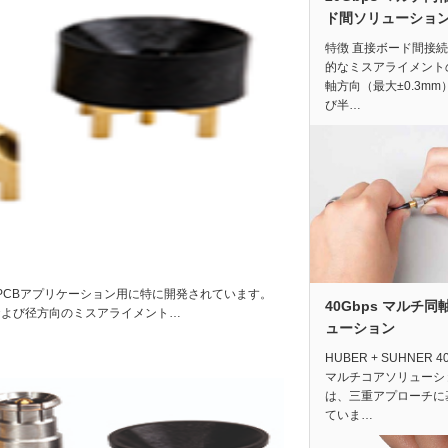
ド間ソリューショ
特徴 直接ボード間接続
的なミスアライメント
軸方向（最大±0.3mm
び半…
B-to-PCBアプリケーション用に特に開発されています。
40Gbps マルチ同
方向および径方向のミスアライメント…
ューション
HUBER + SUHNER 40
マルチコアソリューシ
は、三重アプローチに
ていま…