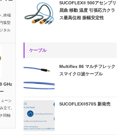
SUCOFLEX® 500アセンブリ
屈曲 移動 温度 引張応力クラ
ン
,
終端
ス最高位相 振幅安定性
円弧型
ジタル
ケーブル
Multiflex 86 マルチフレック
スマイクロ波ケーブル
50 GHz
ー
リューシ
SUCOFLEX®570S 新発売
組み立て
,
チ同軸