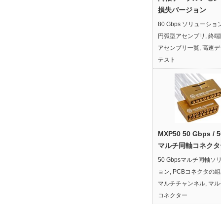
損失バージョン
80 Gbps ソリューショ
円弧型アセンブリ
,
終端
アセンブリ一覧
,
高速デ
テスト
MXP50 50 Gbps / 
マルチ同軸コネクタ
50 Gbpsマルチ同軸ソ
ョン
,
PCBコネクタの
マルチチャンネル
,
マル
コネクター