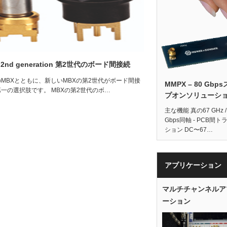
 2nd generation 第2世代のボード間接続
MBXとともに、新しいMBXの第2世代がボード間接
MMPX – 80 Gbp
一の選択肢です。 MBXの第2世代のボ…
プオンソリューシ
主な機能 真の67 GHz /
Gbps同軸 - PCB間ト
ション DC〜67…
アプリケーション
マルチチャンネルア
ーション