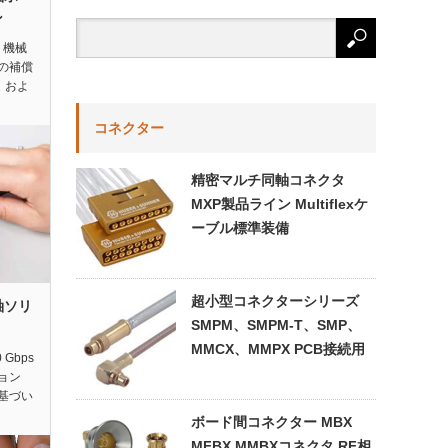
ン
 機械
の補償
）およ
コネクター
精密マルチ同軸コネクタ
MXP製品ライン Multiflexケ
ーブル標準装備
超小型コネクターシリーズ
軸ソリ
SMPM、SMPM-T、SMP、
MMCX、MMPX PCB接続用
 Gbps
ョン
基づい
ボード間コネクター MBX
MFBX MMBXコネクタ RF相