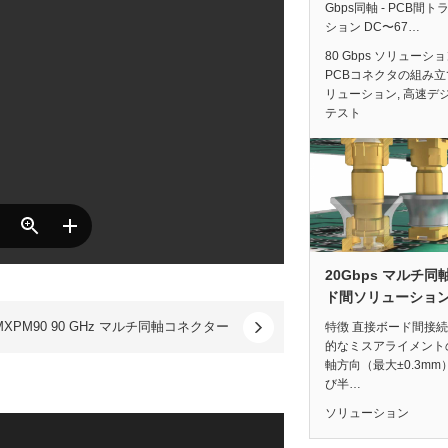
Gbps同軸 - PCB間ト
ション DC〜67…
80 Gbps ソリューシ
PCBコネクタの組み立
リューション
,
高速デ
テスト
20Gbps マルチ同
ド間ソリューショ
MXPM90 90 GHz マルチ同軸コネクター
特徴 直接ボード間接続
的なミスアライメント
軸方向（最大±0.3mm
び半…
ソリューション