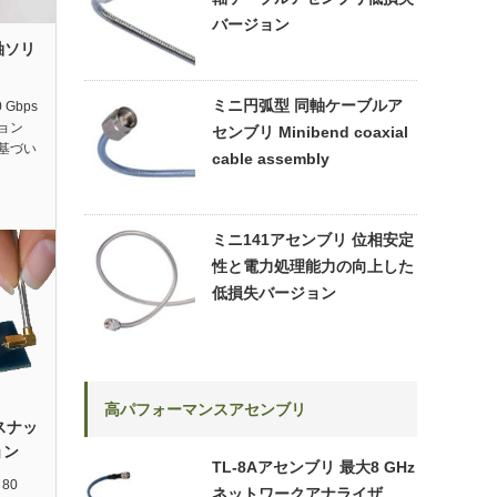
バージョン
軸ソリ
ミニ円弧型 同軸ケーブルア
 Gbps
ョン
センブリ Minibend coaxial
基づい
cable assembly
ミニ141アセンブリ 位相安定
性と電力処理能力の向上した
低損失バージョン
高パフォーマンスアセンブリ
sスナッ
ョン
TL-8Aアセンブリ 最大8 GHz
 80
ネットワークアナライザ