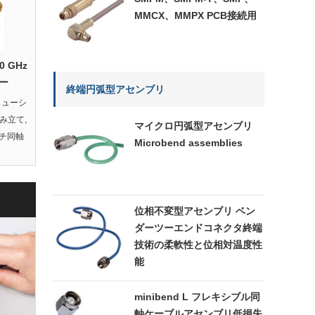
MMCX、MMPX PCB接続用
50 GHz
ー
終端円弧型アセンブリ
リューシ
組み立て
,
マイクロ円弧型アセンブリ
チ同軸
Microbend assemblies
位相不変型アセンブリ ベン
ダーツーエンドコネクタ終端
技術の柔軟性と位相対温度性
能
minibend L フレキシブル同
軸ケーブルアセンブリ低損失