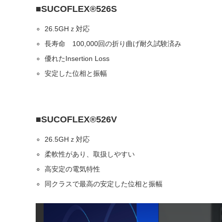
■SUCOFLEX®526S
26.5GHｚ対応
長寿命 100,000回の折り曲げ耐久試験済み
優れたInsertion Loss
安定した位相と振幅
■SUCOFLEX®526V
26.5GHｚ対応
柔軟性があり、取扱しやすい
高安定の電気特性
同クラスで最高の安定した位相と振幅