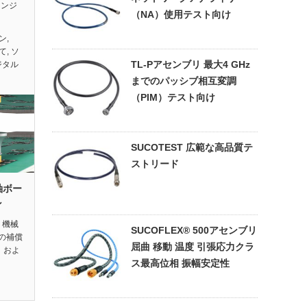
ランジ
（NA）使用テスト向け
ョン
,
て
,
ソ
TL-Pアセンブリ 最大4 GHz
ジタル
までのパッシブ相互変調
（PIM）テスト向け
SUCOTEST 広範な高品質テ
ストリード
軸ボー
ン
 機械
SUCOFLEX® 500アセンブリ
の補償
屈曲 移動 温度 引張応力クラ
）およ
ス最高位相 振幅安定性