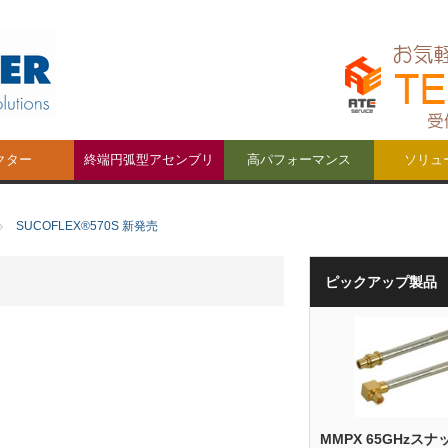
クター
終端円弧型アセンブリ
高パフォーマンス
ソリュ
ctors
SUCOFLEX®570S 新発売
ピックアップ製品
MMPX 65GHzスナ