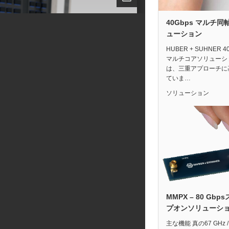
40Gbps マルチ同
ューション
HUBER + SUHNER 40
マルチコアソリューシ
は、三重アプローチに
ていま…
ソリューション
MMPX – 80 Gbp
プオンソリューシ
主な機能 真の67 GHz /