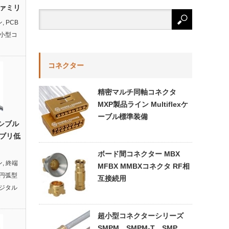
ァミリ
ン
,
PCB
小型コ
コネクター
精密マルチ同軸コネクタ
MXP製品ライン Multiflexケ
ーブル標準装備
キシブル
ブリ低
ボード間コネクター MBX
ン
,
終端
MFBX MMBXコネクタ RF相
円弧型
互接続用
ジタル
超小型コネクターシリーズ
SMPM、SMPM-T、SMP、