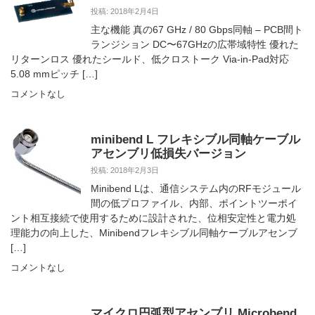
投稿: 2018年2月4日
主な機能 真の67 GHz / 80 Gbps同軸 – PCB間ト
ランジション DC〜67GHzの広帯域特性 優れた
リターンロス 優れたシールド、低クロストーク Via-in-Pad対応
5.08 mmピッチ […]
コメントなし
minibend L フレキシブル同軸ケーブル
アセンブリ低損失バージョン
投稿: 2018年2月3日
Minibend Lは、通信システム内のRFモジュール
間の低プロファイル、内部、ポイントツーポイ
ント相互接続で使用するために設計された、位相安定性と電力処
理能力の向上した、Minibendフレキシブル同軸ケーブルアセンブ
[…]
コメントなし
マイクロ円弧型アセンブリ Microbend