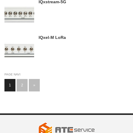
IQxstream-5G
IQxel-M LoRa
PAGE NAVI
1
2
»