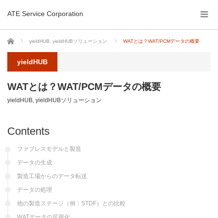
ATE Service Corporation
ホーム
yieldHUB
,
yieldHUBソリューション
WATとは？WAT/PCMデータの概要
yieldHUB
WATとは？WAT/PCMデータの概要
yieldHUB
,
yieldHUBソリューション
Contents
ファブレスモデルと製造
データの生成
製造工場からのデータ転送
データの処理
他の製造ステージ（例：STDF）との比較
WATデータの可視化