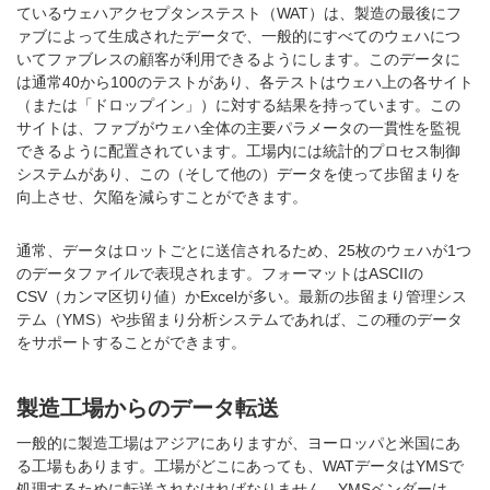
ているウェハアクセプタンステスト（WAT）は、製造の最後にフ
ァブによって生成されたデータで、一般的にすべてのウェハにつ
いてファブレスの顧客が利用できるようにします。このデータに
は通常40から100のテストがあり、各テストはウェハ上の各サイト
（または「ドロップイン」）に対する結果を持っています。この
サイトは、ファブがウェハ全体の主要パラメータの一貫性を監視
できるように配置されています。工場内には統計的プロセス制御
システムがあり、この（そして他の）データを使って歩留まりを
向上させ、欠陥を減らすことができます。
通常、データはロットごとに送信されるため、25枚のウェハが1つ
のデータファイルで表現されます。フォーマットはASCIIの
CSV（カンマ区切り値）かExcelが多い。最新の歩留まり管理シス
テム（YMS）や歩留まり分析システムであれば、この種のデータ
をサポートすることができます。
製造工場からのデータ転送
一般的に製造工場はアジアにありますが、ヨーロッパと米国にあ
る工場もあります。工場がどこにあっても、WATデータはYMSで
処理するために転送されなければなりません。YMSベンダーは、