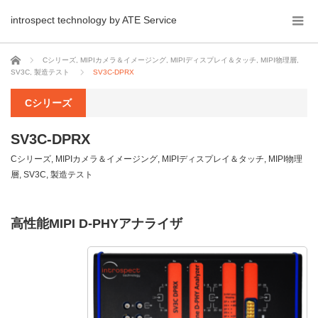
introspect technology by ATE Service
ホーム
Cシリーズ
,
MIPIカメラ＆イメージング
,
MIPIディスプレイ＆タッチ
,
MIPI物理層
,
SV3C
,
製造テスト
SV3C-DPRX
Cシリーズ
SV3C-DPRX
Cシリーズ
,
MIPIカメラ＆イメージング
,
MIPIディスプレイ＆タッチ
,
MIPI物理
層
,
SV3C
,
製造テスト
高性能MIPI D-PHYアナライザ