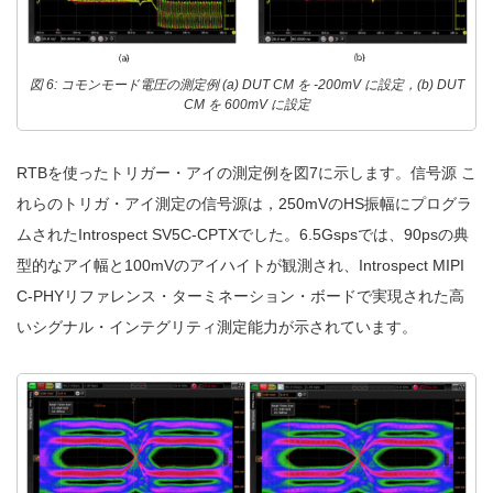
図 6: コモンモード電圧の測定例 (a) DUT CM を -200mV に設定，(b) DUT
CM を 600mV に設定
RTBを使ったトリガー・アイの測定例を図7に示します。信号源 こ
れらのトリガ・アイ測定の信号源は，250mVのHS振幅にプログラ
ムされたIntrospect SV5C-CPTXでした。6.5Gspsでは、90psの典
型的なアイ幅と100mVのアイハイトが観測され、Introspect MIPI
C-PHYリファレンス・ターミネーション・ボードで実現された高
いシグナル・インテグリティ測定能力が示されています。