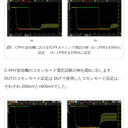
図5：CPHY送信機におけるTLPXタイミング測定の例（a）LP001を50nsに
設定、（b）LP001を100nsに設定
C-PHY送信機のコモンモード電圧試験の例を図6に示します。
DUTのコモンモード設定は DUTで使用したコモンモード設定は，
それぞれ-200mVと+600mVでした。