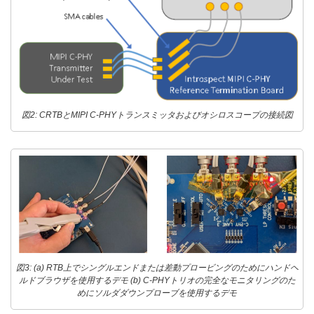
図2: CRTBとMIPI C-PHYトランスミッタおよびオシロスコープの接続図
図3: (a) RTB上でシングルエンドまたは差動プロービングのためにハンドヘ
ルドブラウザを使用するデモ (b) C-PHYトリオの完全なモニタリングのた
めにソルダダウンプローブを使用するデモ